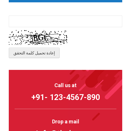
Please type the letters and numbers below
إعادة تحميل كلمة التحقق
Call us at
+91- 123-4567-890
Drop a mail