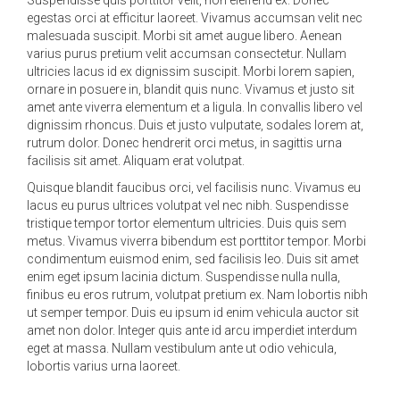
Suspendisse quis porttitor velit, non eleifend ex. Donec
egestas orci at efficitur laoreet. Vivamus accumsan velit nec
malesuada suscipit. Morbi sit amet augue libero. Aenean
varius purus pretium velit accumsan consectetur. Nullam
ultricies lacus id ex dignissim suscipit. Morbi lorem sapien,
ornare in posuere in, blandit quis nunc. Vivamus et justo sit
amet ante viverra elementum et a ligula. In convallis libero vel
dignissim rhoncus. Duis et justo vulputate, sodales lorem at,
rutrum dolor. Donec hendrerit orci metus, in sagittis urna
facilisis sit amet. Aliquam erat volutpat.
Quisque blandit faucibus orci, vel facilisis nunc. Vivamus eu
lacus eu purus ultrices volutpat vel nec nibh. Suspendisse
tristique tempor tortor elementum ultricies. Duis quis sem
metus. Vivamus viverra bibendum est porttitor tempor. Morbi
condimentum euismod enim, sed facilisis leo. Duis sit amet
enim eget ipsum lacinia dictum. Suspendisse nulla nulla,
finibus eu eros rutrum, volutpat pretium ex. Nam lobortis nibh
ut semper tempor. Duis eu ipsum id enim vehicula auctor sit
amet non dolor. Integer quis ante id arcu imperdiet interdum
eget at massa. Nullam vestibulum ante ut odio vehicula,
lobortis varius urna laoreet.